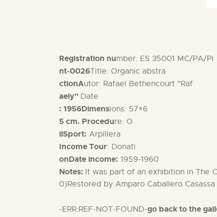
Registration nu
mber: ES 35001 MC/PA/Pi
nt-0026
Title: Organic abstra
ctionA
utor: Rafael Bethencourt "Raf
aely"
Date
: 1956Dimens
ions: 57×6
5 cm. Procedu
re: O
ilSport:
Arpillera
Income Tour
: Donati
onDate income:
1959-1960
Notes:
It was part of an exhibition in Th
0)Restored by Amparo Caballero Casassa
go back to the gal
-ERR:REF-NOT-FOUND-