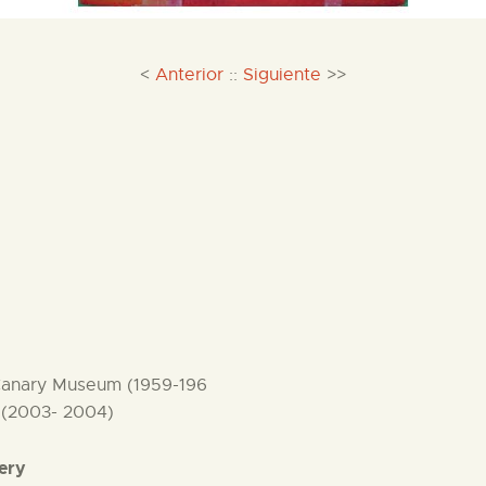
<
Anterior
::
Siguiente
>>
e Canary Museum (1959-196
 (2003- 2004)
lery