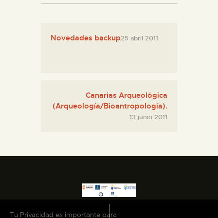
ESPAÑOL
Novedades backup
25 abril 2011
Canarias Arqueológica
(Arqueología/Bioantropología).
13 junio 2011
Tu Privacidad es importante para