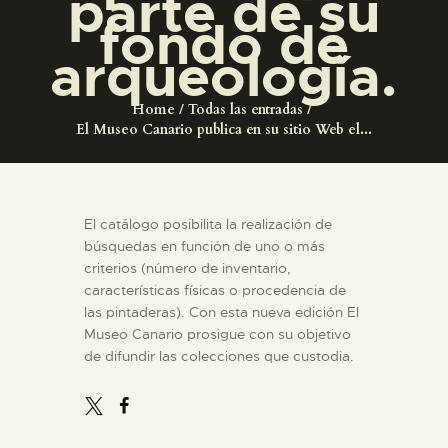
parte de su
DIDÁCTICA
fondo de
arqueología.
ESPAÑOL
Home
Todas las entradas
El Museo Canario publica en su sitio Web el...
PREPARAR LA VISITA
ACTIVIDADES
El catálogo posibilita la realización de
búsquedas en función de uno o más
█
criterios (número de inventario,
características físicas o procedencia de
las pintaderas). Con esta nueva edición El
EL MUSEO
Museo Canario prosigue con su objetivo
de difundir las colecciones que custodia.
COLECCIONES
DIDÁCTICA