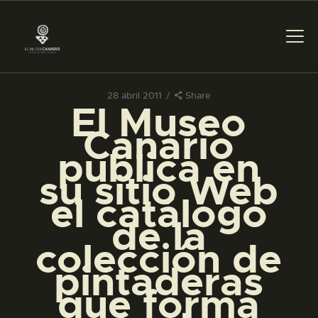
28 abril 2011
Share
El Museo
PREPARAR LA VISITA
Canario
publica en
ACTIVIDADES
su sitio Web
el catálogo
█
de la
colección de
EL MUSEO
pintaderas
que forma
COLECCIONES