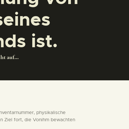
seines
ds ist.
t auf...
nventarnummer, physikalische
n Ziel fort, die Vonihm bewachten