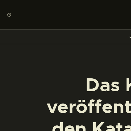
Das 
veröffent
den Kat