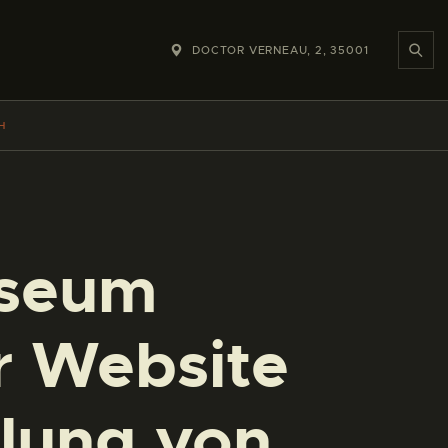
DOCTOR VERNEAU, 2, 35001
H
useum
er Website
lung von