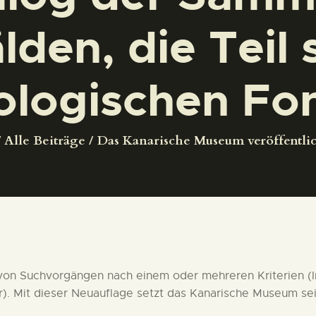
DEUTSCH
den, die Teil 
logischen Fon
Alle Beiträge
Das Kanarische Museum veröffentlich
von Suchvorgängen nach einem oder mehreren Kriterien (I
r). Mit dieser Neuauflage setzt das Kanarische Museum sei