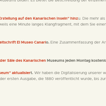
 Museums bilden. Es bietet die Beschreibung der einzelnen
rstellung auf den Kanarischen Inseln" hinz
u. Die mehr al
eweils eine Minute langes Klangfragment, mit dem Sie ein
tschrift El Museo Canari
o.
Eine Zusammenfassung der Art
der Säle des Kanarischen
Museums jeden Montag kostenlo
seum" aktualisier
t.
Wir haben die Digitalisierung unserer wi
der ersten Ausgabe, die 1880 veröffentlicht wurde, bis zu