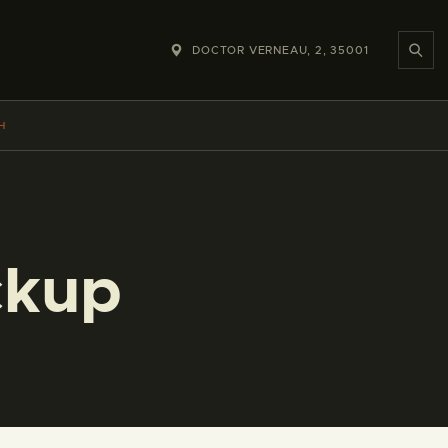
DOCTOR VERNEAU, 2, 35001
H
ckup