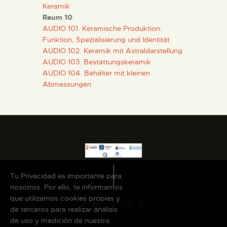
Keramik
Raum 10
AUDIO 101. Keramische Produktion:
Funktion, Spezialisierung und Identität
AUDIO 102. Keramik mit Astraldarstellung
AUDIO 103. Bestattungskeramik
AUDIO 104. Behälter mit kleinen
Abmessungen
Tu Privacidad es importante para
nosotros. Por ello, te informamos
que utilizamos cookies propias y
de terceros para realizar análisis
de uso y medición de nuestra