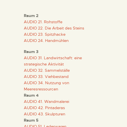
DIDÁCTICA
Raum 2
ESPAÑOL
AUDIO 21. Rohstoffe
AUDIO 22. Die Arbeit des Steins
AUDIO 23. Spitzhacke
PREPARAR LA VISITA
AUDIO 24. Handmühlen
Raum 3
ACTIVIDADES
AUDIO 31. Landwirtschaft: eine
strategische Aktivität
AUDIO 32. Sammelställe
█
AUDIO 33. Viehbestand
AUDIO 34. Nutzung von
Meeresressourcen
EL MUSEO
Raum 4
AUDIO 41. Wandmalerei
COLECCIONES
AUDIO 42. Pintaderas
AUDIO 43. Skulpturen
Raum 5
DIDÁCTICA
AUDIO 51. Lederwaren