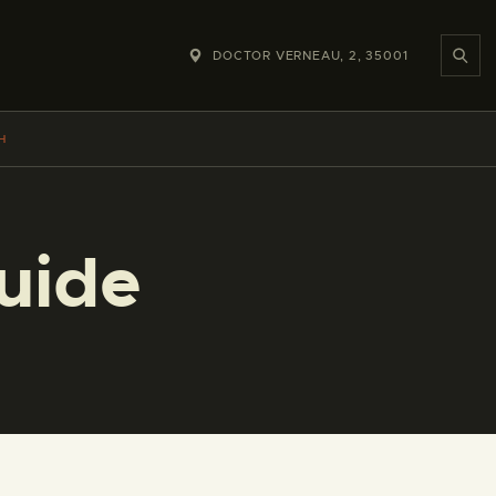
DOCTOR VERNEAU, 2, 35001
H
uide