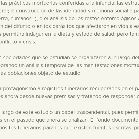
as prácticas mortuorias conferidas a la infancia; las estr
l; la construcción de las identidad y memoria social a par
ro, humanos…); o el análisis de los restos entomológicos 
 del difunto o en los parásitos que afectaron en vida a es
s permitirá indagar en la dieta y estado de salud, pero ta
flicto y crisis.
as sociedades que se estudian se organizaron a lo largo de
porando un análisis temporal de las manifestaciones mortu
 las poblaciones objeto de estudio.
ar protagonismo a registros funerarios recuperados en el p
los ahora desde nuevas premisas y tratando de responder c
 largo de este estudio un papel trascendental, pues permit
s en el pasado que ahora se analizan. El fondo documenta
pósitos funerarios para los que existen fuentes escritas, 