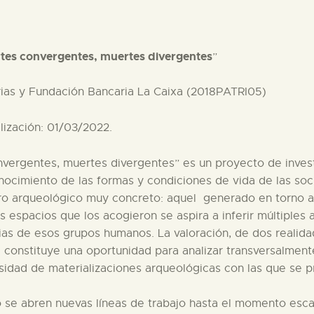
PREPARAR LA VISITA
rtes convergentes, muertes divergentes
”
ACTIVIDADES
rias y Fundación Bancaria La Caixa (2018PATRI05)
█
lización: 01/03/2022.
EL MUSEO
vergentes, muertes divergentes” es un proyecto de invest
nocimiento de las formas y condiciones de vida de las soc
COLECCIONES
stro arqueológico muy concreto: aquel generado en torno a 
os espacios que los acogieron se aspira a inferir múltiples
cias de esos grupos humanos. La valoración, de dos realid
DIDÁCTICA
ia constituye una oportunidad para analizar transversalmen
rsidad de materializaciones arqueológicas con las que se 
ESPAÑOL
rio se abren nuevas líneas de trabajo hasta el momento es