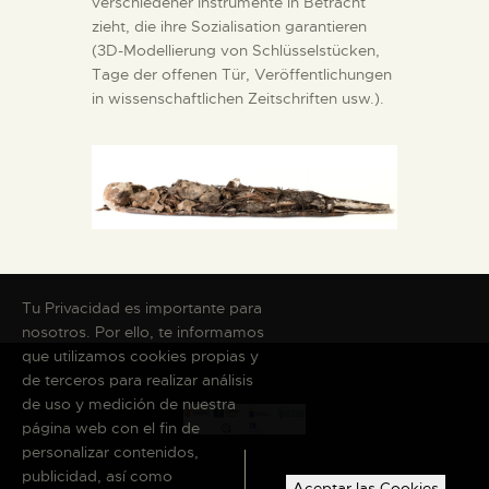
verschiedener Instrumente in Betracht
zieht, die ihre Sozialisation garantieren
(3D-Modellierung von Schlüsselstücken,
Tage der offenen Tür, Veröffentlichungen
in wissenschaftlichen Zeitschriften usw.).
Tu Privacidad es importante para
nosotros. Por ello, te informamos
que utilizamos cookies propias y
de terceros para realizar análisis
de uso y medición de nuestra
página web con el fin de
personalizar contenidos,
publicidad, así como
Aceptar las Cookies