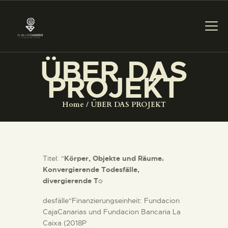
ÜBER DAS
PROJEKT
DAS MUSEUM
Home
ÜBER DAS PROJEKT
DIENSTLEISTUNGEN
DIGITALE RESSOURCEN
Titel: "
Körper, Objekte und Räume.
Konvergierende Todesfälle,
DEUTSCH
divergierende T
o
desfälle"Finanzierungseinheit: Fundacion
DAS MUSEUM
CajaCanarias und Fundacion Bancaria La
Caixa (2018P