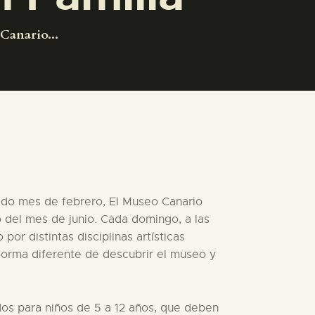
Canario...
sado mes de febrero, El Museo Canario
o del mes de junio. Cada domingo, a las
or distintas disciplinas artísticas
 forma diferente de descubrir el museo y
os para niños de 5 a 12 años, que deben