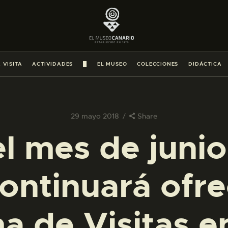
PREPARAR LA VISITA
ACTIVIDADES
 VISITA
ACTIVIDADES
█
EL MUSEO
COLECCIONES
DIDÁCTICA
█
EL MUSEO
29 mayo 2018
Share
l mes de juni
COLECCIONES
ontinuará ofr
DIDÁCTICA
ESPAÑOL
 de Visitas e