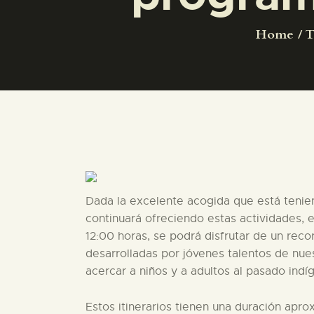
Home
T
Dada la excelente acogida que está tenien
continuará ofreciendo estas actividades, e
12:00 horas, se podrá disfrutar de un recor
desarrolladas por jóvenes talentos de nues
acercar a niños y a adultos al pasado indí
Estos itinerarios tienen una duración ap