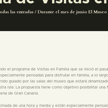
PREPARAR LA VISITA
odas las entradas
Durante el mes de junio El Museo 
ACTIVIDADES
█
EL MUSEO
COLECCIONES
do el programa de Visitas en Familia que se inició el pa
specialmente pensadas para disfrutar en familia, a lo larg
rido guiado por las salas del museo que estará dinamizado p
DIDÁCTICA
tra isla. La propuesta tiene como objetivo posibilitar una
gena de Gran Canaria.
ESPAÑOL
roximada de una hora y media y están especialmente pensad