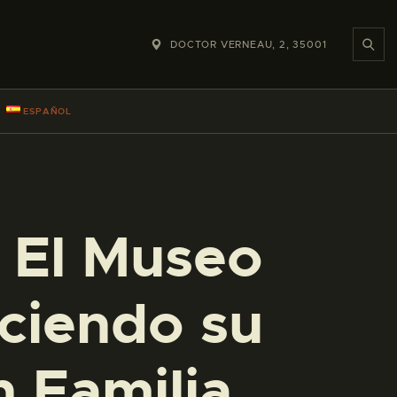
DOCTOR VERNEAU, 2, 35001
ESPAÑOL
o El Museo
eciendo su
n Familia