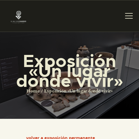
PREPARAR LA VISITA
Exposición
«Un lugar
ACTIVIDADES
donde vivir»
█
Home
Exposición «Un lugar donde vivir»
EL MUSEO
COLECCIONES
volver a exposición permanente