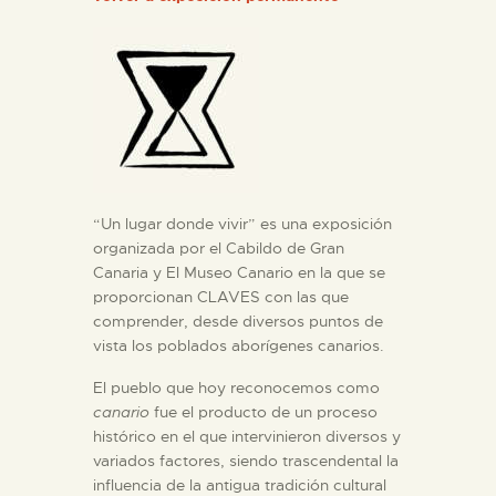
DIDÁCTICA
ESPAÑOL
PREPARAR LA VISITA
ACTIVIDADES
“Un lugar donde vivir” es una exposición
organizada por el Cabildo de Gran
Canaria y El Museo Canario en la que se
█
proporcionan CLAVES con las que
comprender, desde diversos puntos de
vista los poblados aborígenes canarios.
EL MUSEO
El pueblo que hoy reconocemos como
canario
fue el producto de un proceso
COLECCIONES
histórico en el que intervinieron diversos y
variados factores, siendo trascendental la
DIDÁCTICA
influencia de la antigua tradición cultural