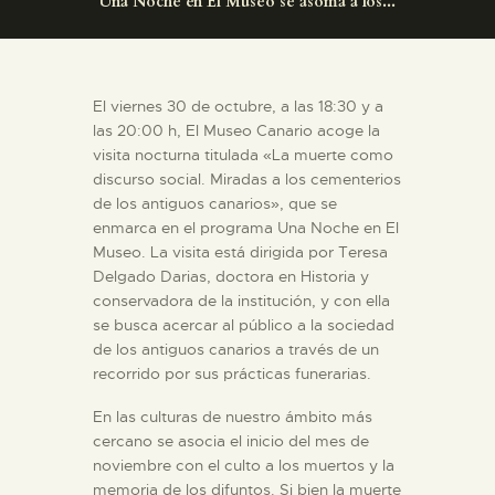
Una Noche en El Museo se asoma a los...
DIDÁCTICA
ESPAÑOL
El viernes 30 de octubre, a las 18:30 y a
las 20:00 h, El Museo Canario acoge la
PREPARAR LA VISITA
visita nocturna titulada «La muerte como
discurso social. Miradas a los cementerios
de los antiguos canarios», que se
ACTIVIDADES
enmarca en el programa Una Noche en El
Museo. La visita está dirigida por Teresa
Delgado Darias, doctora en Historia y
█
conservadora de la institución, y con ella
se busca acercar al público a la sociedad
de los antiguos canarios a través de un
EL MUSEO
recorrido por sus prácticas funerarias.
COLECCIONES
En las culturas de nuestro ámbito más
cercano se asocia el inicio del mes de
noviembre con el culto a los muertos y la
DIDÁCTICA
memoria de los difuntos. Si bien la muerte