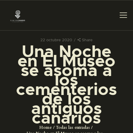
22 octubre 2020
Share
Una Noche
PREPARAR LA VISITA
en El Museo
se asoma a
ACTIVIDADES
los
cementerios
█
de los
antiguos
EL MUSEO
canarios
COLECCIONES
Home
Todas las entradas