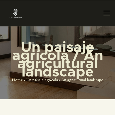
Un paisaje
PREPARAR LA VISITA
agrícola / An
agricultural
ACTIVIDADES
landscape
█
Home
Un paisaje agrícola / An agricultural landscape
EL MUSEO
COLECCIONES