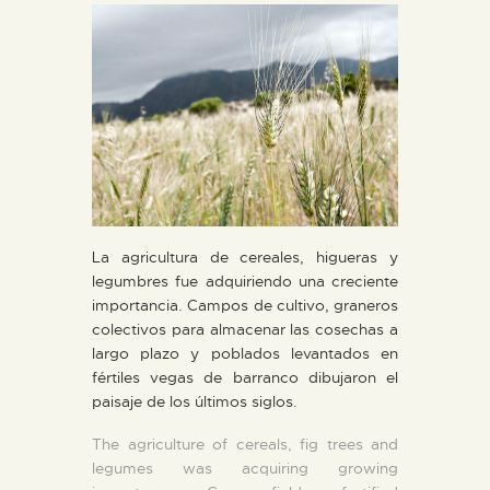
DIDÁCTICA
ESPAÑOL
PREPARAR LA VISITA
ACTIVIDADES
La agricultura de cereales, higueras y
█
legumbres fue adquiriendo una creciente
importancia. Campos de cultivo, graneros
colectivos para almacenar las cosechas a
EL MUSEO
largo plazo y poblados levantados en
fértiles vegas de barranco dibujaron el
paisaje de los últimos siglos.
COLECCIONES
The agriculture of cereals, fig trees and
legumes was acquiring growing
DIDÁCTICA