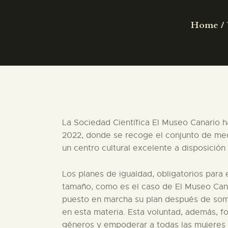
Home
La Sociedad Científica El Museo Canario 
2022, donde se recoge el conjunto de med
un centro cultural excelente a disposición
Los planes de igualdad, obligatorios para
tamaño, como es el caso de El Museo Canar
puesto en marcha su plan después de somet
en esta materia. Esta voluntad, además, f
géneros y empoderar a todas las mujeres y