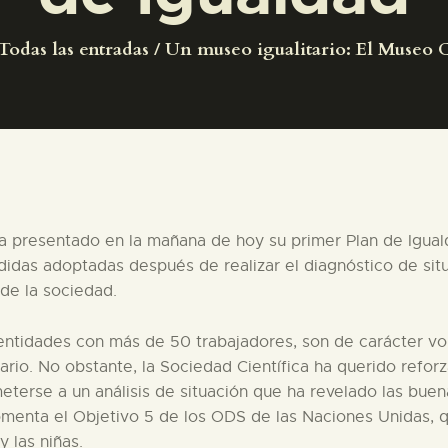
PREPARAR LA VISITA
Todas las entradas
Un museo igualitario: El Museo C
ACTIVIDADES
█
EL MUSEO
ha presentado en la mañana de hoy su primer Plan de Igua
idas adoptadas después de realizar el diagnóstico de sit
COLECCIONES
 de la sociedad.
DIDÁCTICA
 entidades con más de 50 trabajadores, son de carácter vo
io. No obstante, la Sociedad Científica ha querido reforz
erse a un análisis de situación que ha revelado las buena
ESPAÑOL
omenta el Objetivo 5 de los ODS de las Naciones Unidas, qu
 las niñas.