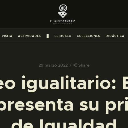
PREPARAR LA VISITA
ACTIVIDADES
 VISITA
ACTIVIDADES
█
EL MUSEO
COLECCIONES
DIDÁCTICA
█
EL MUSEO
29 marzo 2022
Share
 igualitario:
COLECCIONES
presenta su pr
DIDÁCTICA
ESPAÑOL
de Igualdad