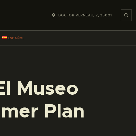
DOCTOR VERNEAU, 2, 35001
ESPAÑOL
 El Museo
imer Plan