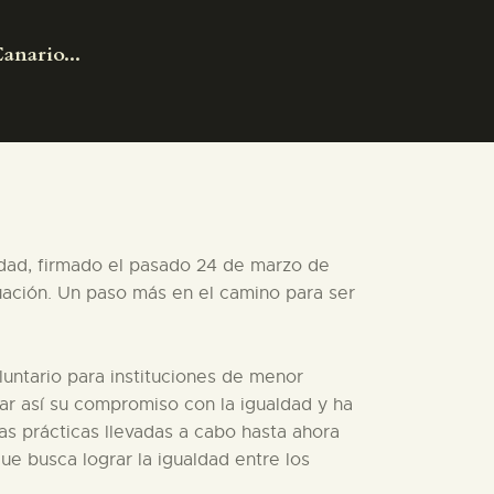
anario...
ldad, firmado el pasado 24 de marzo de
uación. Un paso más en el camino para ser
luntario para instituciones de menor
ar así su compromiso con la igualdad y ha
s prácticas llevadas a cabo hasta ahora
e busca lograr la igualdad entre los