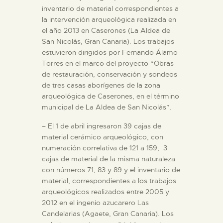
DIDÁCTICA
inventario de material correspondientes a
la intervención arqueológica realizada en
el año 2013 en Caserones (La Aldea de
ESPAÑOL
San Nicolás, Gran Canaria). Los trabajos
estuvieron dirigidos por Fernando Álamo
Torres en el marco del proyecto “Obras
PREPARAR LA VISITA
de restauración, conservación y sondeos
de tres casas aborígenes de la zona
arqueológica de Caserones, en el término
ACTIVIDADES
municipal de La Aldea de San Nicolás”.
– El 1 de abril ingresaron 39 cajas de
█
material cerámico arqueológico, con
numeración correlativa de 121 a 159, 3
EL MUSEO
cajas de material de la misma naturaleza
con números 71, 83 y 89 y el inventario de
material, correspondientes a los trabajos
COLECCIONES
arqueológicos realizados entre 2005 y
2012 en el ingenio azucarero Las
Candelarias (Agaete, Gran Canaria). Los
DIDÁCTICA