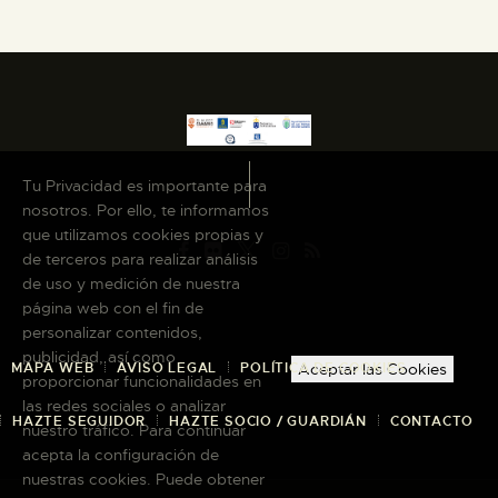
Tu Privacidad es importante para
nosotros. Por ello, te informamos
que utilizamos cookies propias y
de terceros para realizar análisis
de uso y medición de nuestra
página web con el fin de
personalizar contenidos,
publicidad, así como
MAPA WEB
AVISO LEGAL
POLÍTICA DE COOKIES
Aceptar las Cookies
proporcionar funcionalidades en
las redes sociales o analizar
HAZTE SEGUIDOR
HAZTE SOCIO / GUARDIÁN
CONTACTO
nuestro tráfico. Para continuar
acepta la configuración de
nuestras cookies. Puede obtener