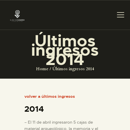
Últimos
ingresos
PREPARAR LA VISITA
2014
ACTIVIDADES
Home
Últimos ingresos 2014
█
volver a últimos ingresos
EL MUSEO
2014
COLECCIONES
– El 11 de abril ingresaron 5 cajas de
material arqueológico, la memoria y el