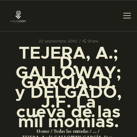
22 septiembre 2010
Share
TEJERA, A.;
PREPARAR LA VISITA
D.
GALLOWAY;
ACTIVIDADES
GARCÍA, D.
y DELGADO,
█
J.F. La
cueva de las
EL MUSEO
mil momias.
COLECCIONES
Home
Todas las entradas
...