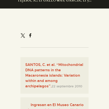
TEJERA, A.; D. GALLOWAY; GARCÍA, D. y...
DIDÁCTICA
ESPAÑOL
PREPARAR LA VISITA
ACTIVIDADES
█
SANTOS, C. et al. “Mitochondrial
DNA patterns in the
Macaronesia islands: Variation
EL MUSEO
within and among
archipelagos”.
22 septiembre 2010
COLECCIONES
Ingresan en El Museo Canario
DIDÁCTICA