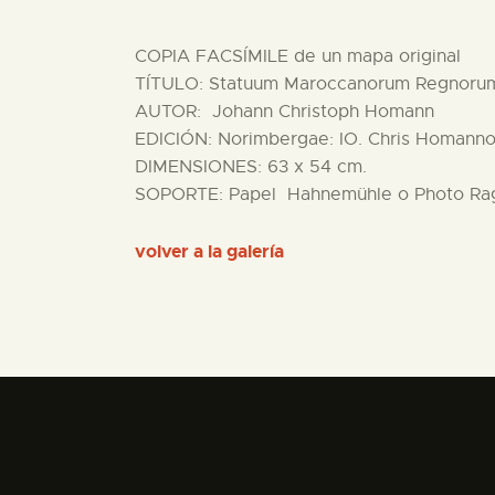
COPIA FACSÍMILE de un mapa original
TÍTULO: Statuum Maroccanorum Regnorum N
AUTOR: Johann Christoph Homann
EDICIÓN: Norimbergae: IO. Chris Homanno
DIMENSIONES: 63 x 54 cm.
SOPORTE: Papel Hahnemühle o Photo Ra
volver a la galería