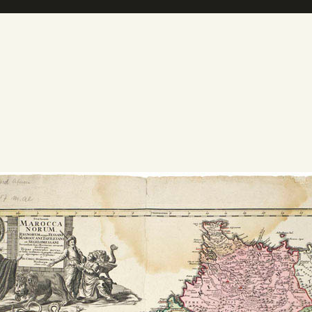
PREPARAR LA VISITA
ACTIVIDADES
█
EL MUSEO
COLECCIONES
DIDÁCTICA
ESPAÑOL