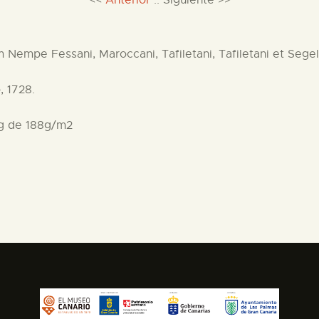
<<
Anterior
:: Siguiente >>
empe Fessani, Maroccani, Tafiletani, Tafiletani et Sege
, 1728.
g de 188g/m2