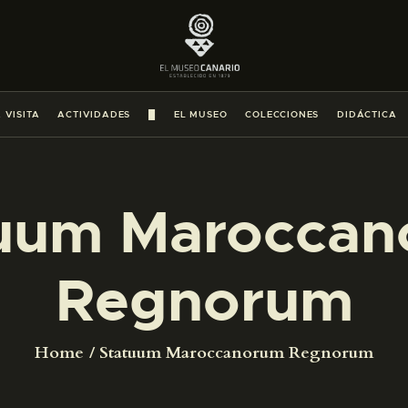
PREPARAR LA VISITA
ACTIVIDADES
 VISITA
ACTIVIDADES
█
EL MUSEO
COLECCIONES
DIDÁCTICA
█
EL MUSEO
uum Marocca
COLECCIONES
Regnorum
DIDÁCTICA
Home
Statuum Maroccanorum Regnorum
ESPAÑOL