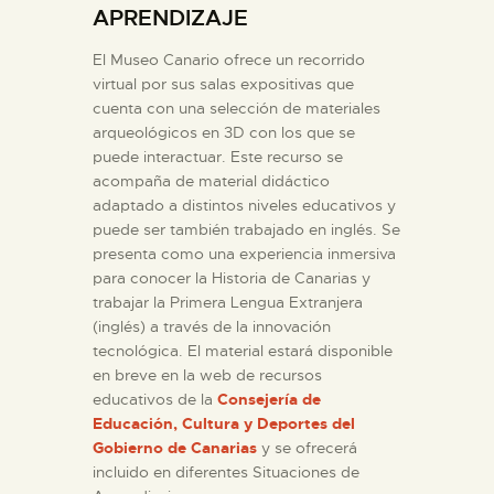
APRENDIZAJE
DIDÁCTICA
El Museo Canario ofrece un recorrido
virtual por sus salas expositivas que
ESPAÑOL
cuenta con una selección de materiales
arqueológicos en 3D con los que se
PREPARAR LA VISITA
puede interactuar. Este recurso se
acompaña de material didáctico
adaptado a distintos niveles educativos y
ACTIVIDADES
puede ser también trabajado en inglés. Se
presenta como una experiencia inmersiva
para conocer la Historia de Canarias y
█
trabajar la Primera Lengua Extranjera
(inglés) a través de la innovación
EL MUSEO
tecnológica. El material estará disponible
en breve en la web de recursos
educativos de la
Consejería de
COLECCIONES
Educación, Cultura y Deportes del
Gobierno de Canarias
y se ofrecerá
incluido en diferentes Situaciones de
DIDÁCTICA