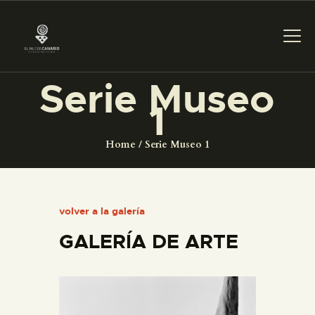
Serie Museo
1
PREPARAR LA VISITA
Home
Serie Museo 1
ACTIVIDADES
█
volver a la galería
GALERÍA DE ARTE
EL MUSEO
COLECCIONES