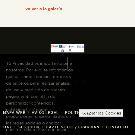
volver a la galería
ESPAÑOL
Tu Privacidad es importante para
nosotros. Por ello, te informamos
que utilizamos cookies propias y
de terceros para realizar análisis
de uso y medición de nuestra
página web con el fin de
personalizar contenidos,
publicidad, así como
Aceptar las Cookies
MAPA WEB
AVISO LEGAL
POLÍTICA DE COOKIES
proporcionar funcionalidades en
las redes sociales o analizar
HAZTE SEGUIDOR
HAZTE SOCIO / GUARDIÁN
CONTACTO
nuestro tráfico. Para continuar