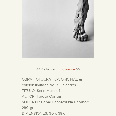
DIDÁCTICA
ESPAÑOL
PREPARAR LA VISITA
ACTIVIDADES
█
<< Anterior ::
Siguiente
>>
OBRA FOTOGRÁFICA ORIGINAL en
EL MUSEO
edición limitada de 25 unidades
TÍTULO: Serie Museo 1
AUTOR: Teresa Correa
COLECCIONES
SOPORTE: Papel Hahnemühle Bamboo
290 gr
DIDÁCTICA
DIMENSIONES: 30 x 38 cm