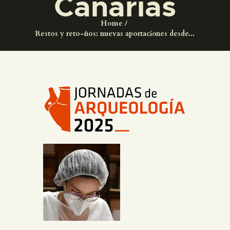
Canarias
DIDÁCTICA
Home
Restos y reto-ños: nuevas aportaciones desde...
ESPAÑOL
PREPARAR LA VISITA
ACTIVIDADES
█
EL MUSEO
COLECCIONES
DIDÁCTICA