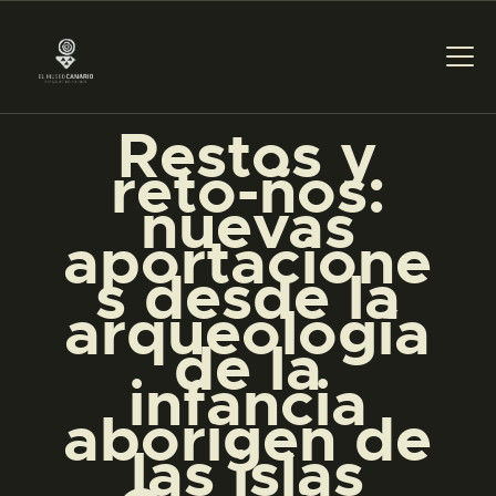
Restos y
reto-ños:
PREPARAR LA VISITA
nuevas
aportacione
ACTIVIDADES
s desde la
arqueología
█
de la
infancia
EL MUSEO
aborigen de
las islas
COLECCIONES