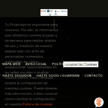
Tu Privacidad es importante para
nosotros. Por ello, te informamos
que utilizamos cookies propias y
de terceros para realizar análisis
de uso y medición de nuestra
página web con el fin de
personalizar contenidos,
publicidad, así como
Aceptar las Cookies
MAPA WEB
AVISO LEGAL
POLÍTICA DE COOKIES
proporcionar funcionalidades en
las redes sociales o analizar
HAZTE SEGUIDOR
HAZTE SOCIO / GUARDIÁN
CONTACTO
nuestro tráfico. Para continuar
acepta la configuración de
nuestras cookies. Puede obtener
más información, o bien conocer
Copyright © 2026 El Museo Canario · Todos
cómo cambiar la configuración,
los derechos reservados
en nuestra
Política de cookies