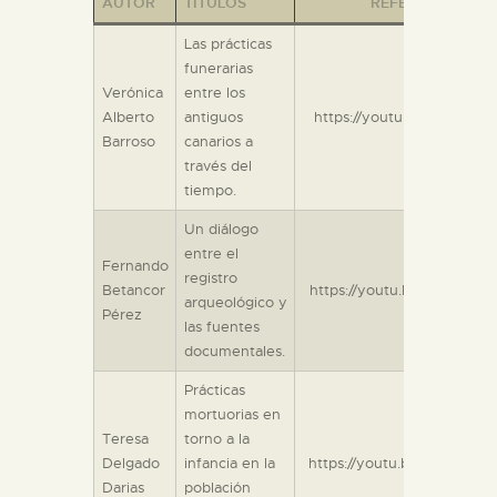
AUTOR
TÍTULOS
REFERENCIA
DIDÁCTICA
Las prácticas
funerarias
ESPAÑOL
Verónica
entre los
Alberto
antiguos
https://youtu.be/G9tIuvn8
Barroso
canarios a
PREPARAR LA VISITA
través del
tiempo.
ACTIVIDADES
Un diálogo
entre el
Fernando
registro
█
Betancor
https://youtu.be/oB8g2-F
arqueológico y
Pérez
las fuentes
EL MUSEO
documentales.
Prácticas
mortuorias en
COLECCIONES
Teresa
torno a la
Delgado
infancia en la
https://youtu.be/aWp9BJJ
DIDÁCTICA
Darias
población