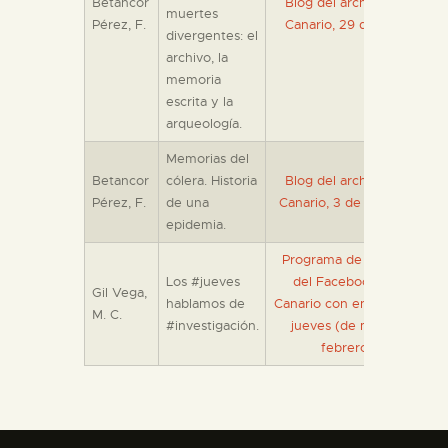
Betancor
Blog del archivo de El Mu
muertes
Pérez, F.
Canario, 29 de abril de 20
divergentes: el
archivo, la
memoria
escrita y la
arqueología.
Memorias del
Betancor
cólera. Historia
Blog del archivo de El Mu
Pérez, F.
de una
Canario, 3 de febrero de 2
epidemia.
Programa de difusión a tr
Los #jueves
del Facebook de El Mus
Gil Vega,
hablamos de
Canario con entradas a todo
M. C.
#investigación.
jueves (de mayo de 2019
febrero de 2022)