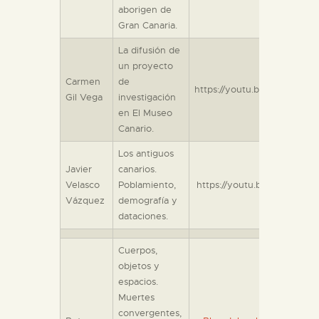
aborigen de
Gran Canaria.
ESPAÑOL
La difusión de
un proyecto
Carmen
de
https://youtu.be/Wmy03H
Gil Vega
investigación
en El Museo
Canario.
Los antiguos
Javier
canarios.
Velasco
Poblamiento,
https://youtu.be/kUzvLC0
Vázquez
demografía y
dataciones.
Cuerpos,
objetos y
espacios.
Muertes
convergentes,