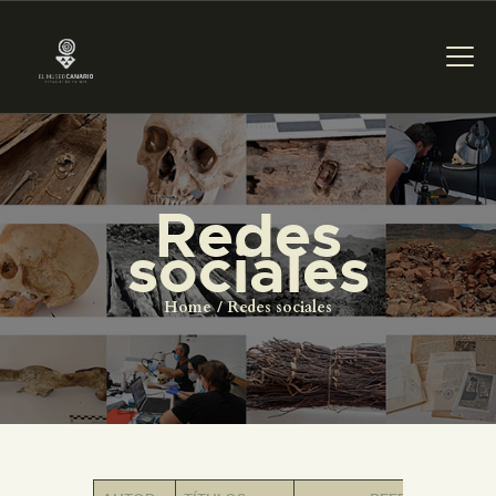
PREPARAR LA VISITA
Redes
sociales
ACTIVIDADES
Home
Redes sociales
█
EL MUSEO
COLECCIONES