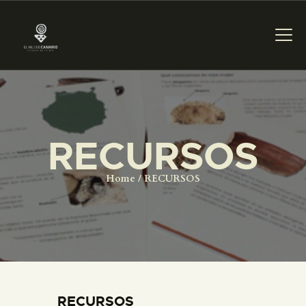
PREPARAR LA VISITA
RECURSOS
ACTIVIDADES
Home
RECURSOS
█
EL MUSEO
COLECCIONES
RECURSOS