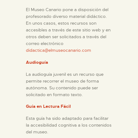
DIDÁCTICA
El Museo Canario pone a disposición del
profesorado diverso material didáctico.
En unos casos, estos recursos son
ESPAÑOL
accesibles a través de este sitio web y en
otros deben ser solicitados a través del
PREPARAR LA VISITA
correo electrónico
didactica@elmuseocanario.com
ACTIVIDADES
Audioguía
La audioguía juvenil es un recurso que
█
permite recorrer el museo de forma
autónoma. Su contenido puede ser
solicitado en formato texto.
EL MUSEO
Guía en Lectura Fácil
COLECCIONES
Esta guía ha sido adaptado para facilitar
la accesibilidad cognitiva a los contenidos
del museo.
DIDÁCTICA