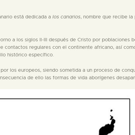
PREPARAR LA VISITA
nario está dedicada a
los canarios
, nombre que recibe la 
ACTIVIDADES
torno a los siglos II-III después de Cristo por poblacione
█
 de contactos regulares con el continente africano, así com
lo histórico específico.
EL MUSEO
a por los europeos, siendo sometida a un proceso de conqui
onsecuencia de ello las formas de vida aborígenes desapar
COLECCIONES
DIDÁCTICA
ESPAÑOL