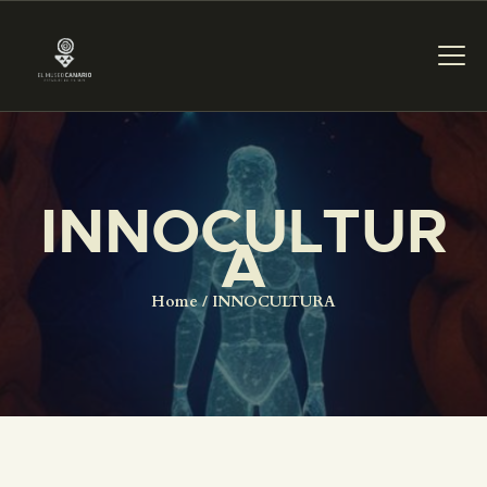
PREPARAR LA VISITA
INNOCULTUR
A
ACTIVIDADES
Home
INNOCULTURA
█
EL MUSEO
COLECCIONES