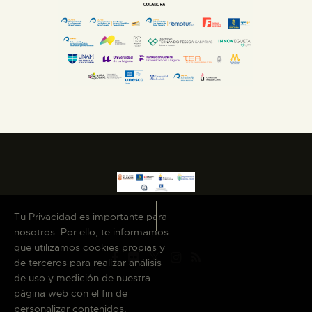
Tu Privacidad es importante para
nosotros. Por ello, te informamos
que utilizamos cookies propias y
de terceros para realizar análisis
de uso y medición de nuestra
página web con el fin de
personalizar contenidos,