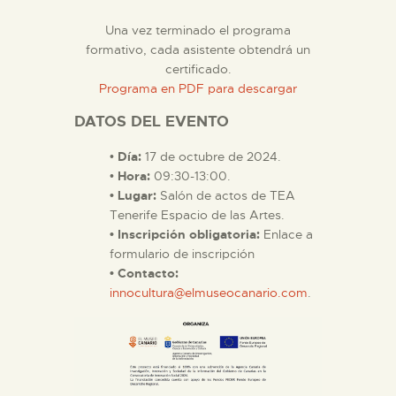
Una vez terminado el programa
formativo, cada asistente obtendrá un
certificado.
Programa en PDF para descargar
DATOS DEL EVENTO
•
Día:
17 de octubre de 2024.
•
Hora:
09:30-13:00.
• Lugar:
Salón de actos de TEA
Tenerife Espacio de las Artes.
• Inscripción obligatoria:
Enlace a
formulario de inscripción
• Contacto:
innocultura@elmuseocanario.com
.