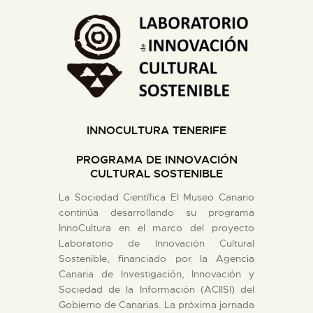
DIDÁCTICA
ESPAÑOL
PREPARAR LA VISITA
INNOCULTURA TENERIFE
ACTIVIDADES
PROGRAMA DE INNOVACIÓN
CULTURAL SOSTENIBLE
█
La Sociedad Científica El Museo Canario
continúa desarrollando su programa
EL MUSEO
InnoCultura en el marco del proyecto
Laboratorio de Innovación Cultural
Sostenible, financiado por la Agencia
COLECCIONES
Canaria de Investigación, Innovación y
Sociedad de la Información (ACIISI) del
Gobierno de Canarias. La próxima jornada
DIDÁCTICA