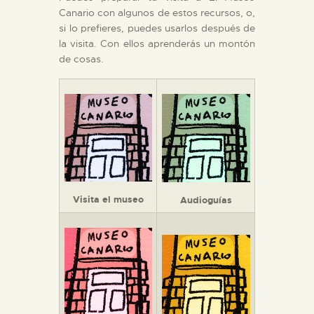
DIDÁCTICA
Canario con algunos de estos recursos, o,
si lo prefieres, puedes usarlos después de
la visita. Con ellos aprenderás un montón
ESPAÑOL
de cosas.
PREPARAR LA VISITA
ACTIVIDADES
█
Visita el museo
Audioguías
EL MUSEO
COLECCIONES
DIDÁCTICA