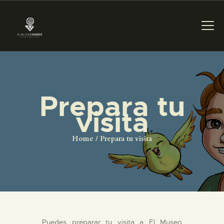
PREPARAR LA VISITA
Prepara tu
visita
ACTIVIDADES
Home
Prepara tu visita
█
EL MUSEO
COLECCIONES
Puedes preparar tu visita a El Museo