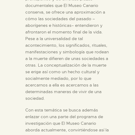
DIDÁCTICA
documentales que El Museo Canario
conserva, se ofrece una aproximación a
cómo las sociedades del pasado –
ESPAÑOL
aborígenes e históricas– entendieron y
afrontaron el momento final de la vida.
Pese a la universalidad de tal
PREPARAR LA VISITA
acontecimiento, los significados, rituales,
manifestaciones y simbología que rodean
a la muerte difieren de unas sociedades a
ACTIVIDADES
otras. La conceptualización de la muerte
se erige así como un hecho cultural y
█
socialmente mediado, por lo que
acercarnos a ella es acercarnos a las
determinadas maneras de vivir de una
EL MUSEO
sociedad.
Con esta temática se busca además
COLECCIONES
enlazar con una parte del programa de
investigación que El Museo Canario
aborda actualmente, convirtiéndose así la
DIDÁCTICA