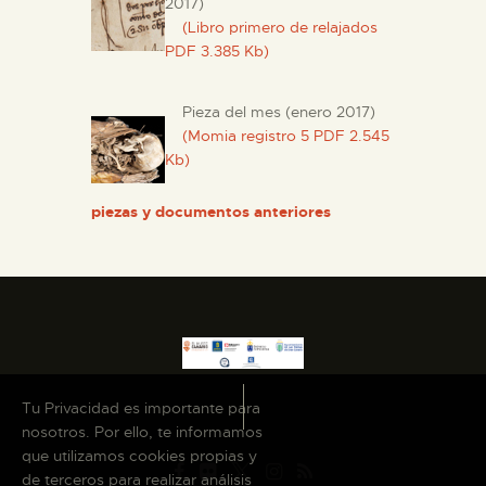
2017)
(Libro primero de relajados
PDF 3.385 Kb)
Pieza del mes (enero 2017)
(Momia registro 5 PDF 2.545
Kb)
piezas y documentos anteriores
Tu Privacidad es importante para
nosotros. Por ello, te informamos
que utilizamos cookies propias y
de terceros para realizar análisis