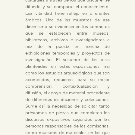
DIDÁCTICA
difunde y se comparte el conocimiento.
Esa vitalidad tiene reflejo en diferentes
ámbitos. Una de las muestras de ese
ESPAÑOL
dinamismo se evidencia en los contactos
que se establecen entre museos,
bibliotecas, archivos e investigadores a
PREPARAR LA VISITA
raíz de la puesta en marcha de
exhibiciones temporales y proyectos de
ACTIVIDADES
investigación. El sustento de las tesis
planteadas en estas exposiciones, así
como los estudios arqueológicos que son
█
acometidos, requieren, para su mejor
comprensión, contextualización y
difusión, el apoyo de material procedente
EL MUSEO
de diferentes instituciones y colecciones.
Surge así la necesidad de solicitar tanto
préstamos de piezas que completen los
COLECCIONES
discursos expositivos sugeridos por las
personas responsables de las comisarías,
DIDÁCTICA
como muestras de materiales en las que