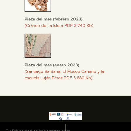
Pieza del mes (febrero 2023)
(Cráneo de La Isleta PDF 3.740 Kb)
Pieza del mes (enero 2023)
(Santiago Santana, El Museo Canario y la
escuela Luján Pérez PDF 3.880 Kb)