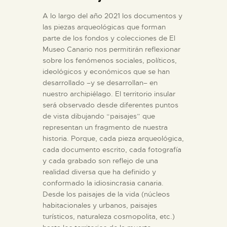
DIDÁCTICA
A lo largo del año 2021 los documentos y
las piezas arqueológicas que forman
parte de los fondos y colecciones de El
ESPAÑOL
Museo Canario nos permitirán reflexionar
sobre los fenómenos sociales, políticos,
PREPARAR LA VISITA
ideológicos y económicos que se han
desarrollado –y se desarrollan– en
nuestro archipiélago. El territorio insular
ACTIVIDADES
será observado desde diferentes puntos
de vista dibujando “paisajes” que
representan un fragmento de nuestra
█
historia. Porque, cada pieza arqueológica,
cada documento escrito, cada fotografía
EL MUSEO
y cada grabado son reflejo de una
realidad diversa que ha definido y
conformado la idiosincrasia canaria.
COLECCIONES
Desde los paisajes de la vida (núcleos
habitacionales y urbanos, paisajes
turísticos, naturaleza cosmopolita, etc.)
DIDÁCTICA