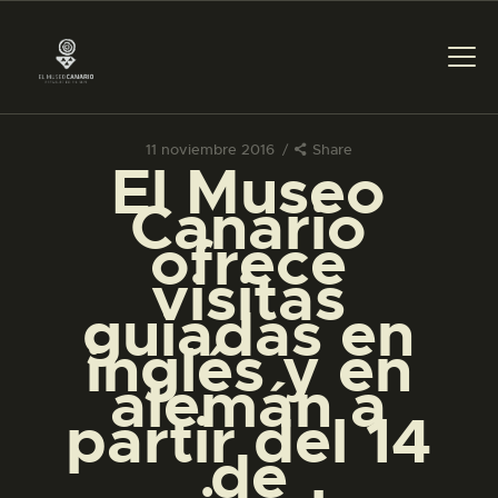
11 noviembre 2016
Share
El Museo
PREPARAR LA VISITA
Canario
ofrece
ACTIVIDADES
visitas
guiadas en
█
inglés y en
alemán a
EL MUSEO
partir del 14
de
COLECCIONES