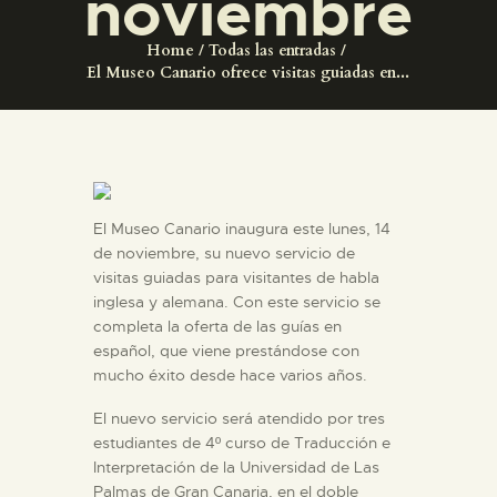
noviembre
DIDÁCTICA
Home
Todas las entradas
El Museo Canario ofrece visitas guiadas en...
ESPAÑOL
PREPARAR LA VISITA
ACTIVIDADES
El Museo Canario inaugura este lunes, 14
de noviembre, su nuevo servicio de
visitas guiadas para visitantes de habla
█
inglesa y alemana. Con este servicio se
completa la oferta de las guías en
español, que viene prestándose con
EL MUSEO
mucho éxito desde hace varios años.
COLECCIONES
El nuevo servicio será atendido por tres
estudiantes de 4º curso de Traducción e
Interpretación de la Universidad de Las
DIDÁCTICA
Palmas de Gran Canaria, en el doble