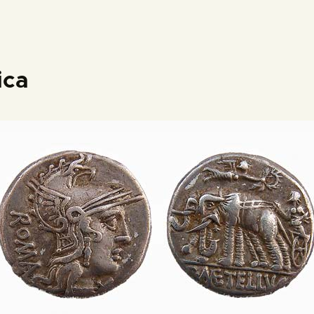
PREPARAR LA VISITA
ACTIVIDADES
ica
█
EL MUSEO
COLECCIONES
DIDÁCTICA
ESPAÑOL