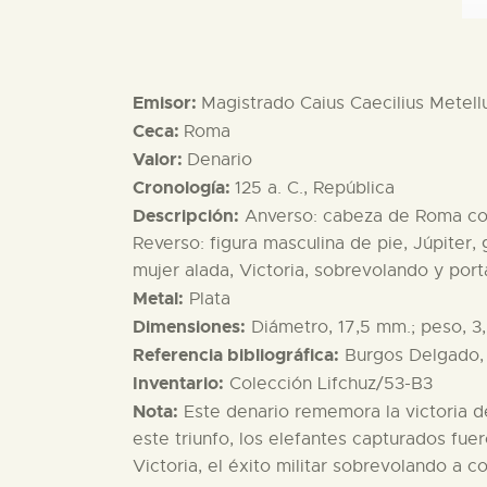
Emisor:
Magistrado Caius Caecilius Metel
Ceca:
Roma
Valor:
Denario
Cronología:
125 a. C., República
Descripción:
Anverso: cabeza de Roma con 
Reverso: figura masculina de pie, Júpiter,
mujer alada, Victoria, sobrevolando y po
Metal:
Plata
Dimensiones:
Diámetro, 17,5 mm.; peso, 3,
Referencia bibliográfica:
Burgos Delgado, 
Inventario:
Colección Lifchuz/53-B3
Nota:
Este denario rememora la victoria de
este triunfo, los elefantes capturados fue
Victoria, el éxito militar sobrevolando a c