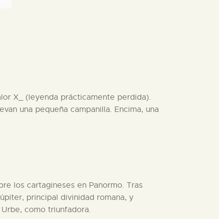
or X_ (leyenda prácticamente perdida).
 llevan una pequeña campanilla. Encima, una
obre los cartagineses en Panormo. Tras
piter, principal divinidad romana, y
a Urbe, como triunfadora.