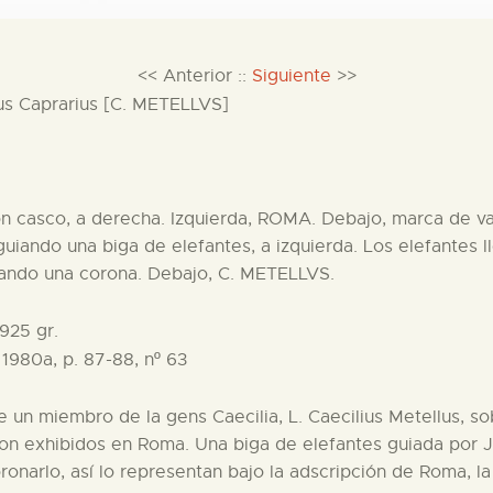
<< Anterior ::
Siguiente
>>
lus Caprarius [C. METELLVS]
casco, a derecha. Izquierda, ROMA. Debajo, marca de val
 guiando una biga de elefantes, a izquierda. Los elefantes
rtando una corona. Debajo, C. METELLVS.
925 gr.
1980a, p. 87-88, nº 63
 un miembro de la gens Caecilia, L. Caecilius Metellus, s
ron exhibidos en Roma. Una biga de elefantes guiada por Jú
oronarlo, así lo representan bajo la adscripción de Roma, l