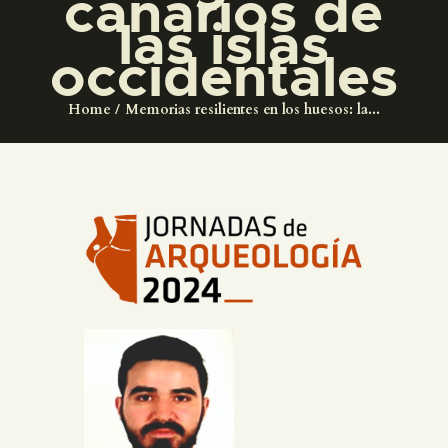
canarios de
DIDÁCTICA
las islas
occidentales
ESPAÑOL
Home
Memorias resilientes en los huesos: la...
PREPARAR LA VISITA
ACTIVIDADES
█
EL MUSEO
COLECCIONES
DIDÁCTICA