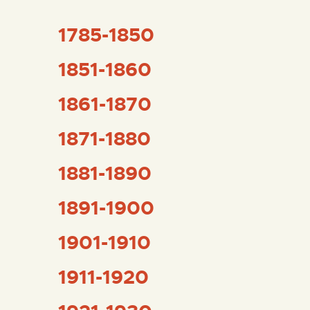
DIDÁCTICA
1785-1850
ESPAÑOL
1851-1860
PREPARAR LA VISITA
1861-1870
1871-1880
ACTIVIDADES
1881-1890
█
1891-1900
EL MUSEO
1901-1910
COLECCIONES
1911-1920
DIDÁCTICA