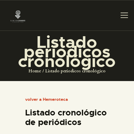
Listado
períodicos
PREPARAR LA VISITA
cronológico
ACTIVIDADES
Home
Listado períodicos cronológico
█
volver a Hemeroteca
EL MUSEO
Listado cronológico
de periódicos
COLECCIONES