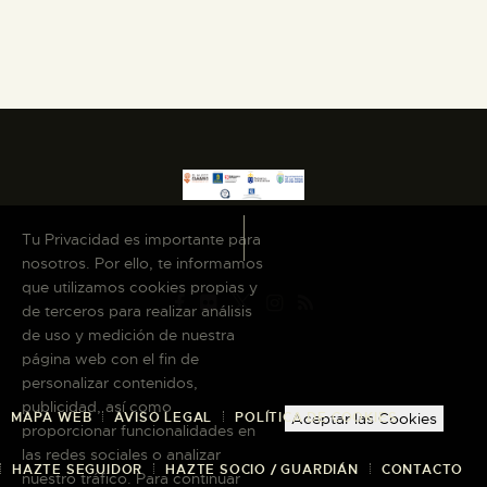
Tu Privacidad es importante para
nosotros. Por ello, te informamos
que utilizamos cookies propias y
de terceros para realizar análisis
de uso y medición de nuestra
página web con el fin de
personalizar contenidos,
publicidad, así como
MAPA WEB
AVISO LEGAL
POLÍTICA DE COOKIES
Aceptar las Cookies
proporcionar funcionalidades en
las redes sociales o analizar
HAZTE SEGUIDOR
HAZTE SOCIO / GUARDIÁN
CONTACTO
nuestro tráfico. Para continuar