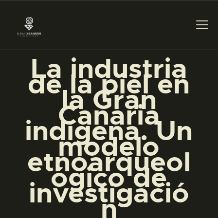
La industria
de la piel en
PREPARAR LA VISITA
la Gran
Canaria
ACTIVIDADES
indígena. Un
modelo
█
etnoarqueol
ógico de
EL MUSEO
investigació
n
COLECCIONES