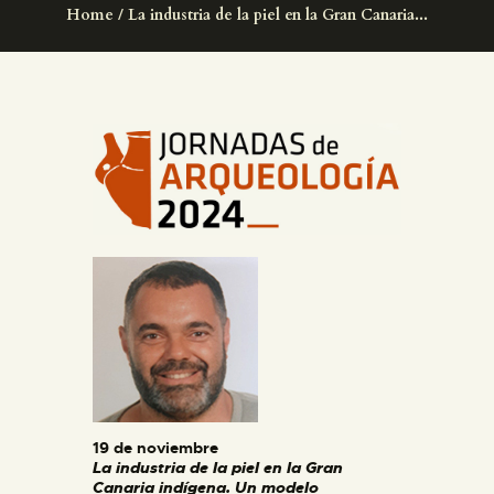
Home
La industria de la piel en la Gran Canaria...
DIDÁCTICA
ESPAÑOL
PREPARAR LA VISITA
ACTIVIDADES
█
EL MUSEO
COLECCIONES
19 de noviembre
La industria de la piel en la Gran
DIDÁCTICA
Canaria indígena. Un modelo