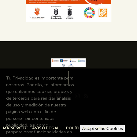
Tu Privacidad es importante para
nosotros. Por ello, te informamos
que utilizamos cookies propias y
de terceros para realizar análisis
de uso y medición de nuestra
página web con el fin de
personalizar contenidos,
publicidad, así como
MAPA WEB
AVISO LEGAL
POLÍTICA DE COOKIES
Aceptar las Cookies
proporcionar funcionalidades en