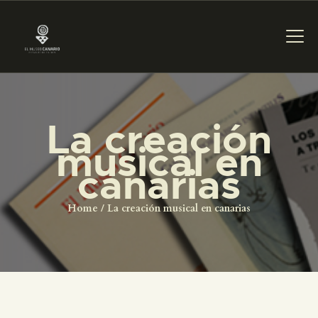
PREPARAR LA VISITA
La creación
musical en
ACTIVIDADES
canarias
█
Home
La creación musical en canarias
EL MUSEO
COLECCIONES