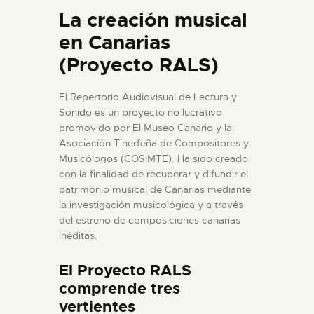
DIDÁCTICA
La creación musical
en Canarias
ESPAÑOL
(Proyecto RALS)
PREPARAR LA VISITA
El Repertorio Audiovisual de Lectura y
Sonido es un proyecto no lucrativo
promovido por El Museo Canario y la
ACTIVIDADES
Asociación Tinerfeña de Compositores y
Musicólogos (COSIMTE). Ha sido creado
con la finalidad de recuperar y difundir el
█
patrimonio musical de Canarias mediante
la investigación musicológica y a través
del estreno de composiciones canarias
EL MUSEO
inéditas.
COLECCIONES
El Proyecto RALS
comprende tres
vertientes
DIDÁCTICA