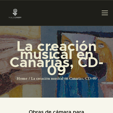
La creación
PREPARAR LA VISITA
musical en
Canarias, CD-
ACTIVIDADES
09
█
Home
La creación musical en Canarias, CD-09
EL MUSEO
COLECCIONES
Obras de cámara para