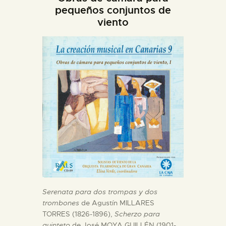
DIDÁCTICA
pequeños conjuntos de
viento
ESPAÑOL
PREPARAR LA VISITA
ACTIVIDADES
█
EL MUSEO
COLECCIONES
Serenata para dos trompas y dos
trombones
de Agustín MILLARES
TORRES (1826-1896),
Scherzo para
DIDÁCTICA
quinteto
de José MOYA GUILLÉN (1901-