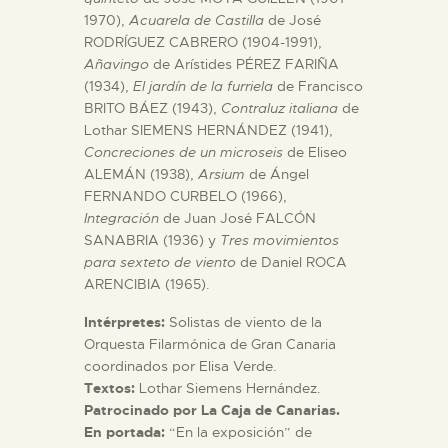
1970),
Acuarela de Castilla
de José
RODRÍGUEZ CABRERO (1904-1991),
ESPAÑOL
Añavingo
de Arístides PÉREZ FARIÑA
(1934),
El jardín de la furriela
de Francisco
BRITO BÁEZ (1943),
Contraluz italiana
de
Lothar SIEMENS HERNÁNDEZ (1941),
Concreciones de un microseis
de Eliseo
ALEMÁN (1938),
Arsium
de Ángel
FERNANDO CURBELO (1966),
Integración
de Juan José FALCÓN
SANABRIA (1936) y
Tres movimientos
para sexteto de viento
de Daniel ROCA
ARENCIBIA (1965).
Intérpretes:
Solistas de viento de la
Orquesta Filarmónica de Gran Canaria
coordinados por Elisa Verde.
Textos:
Lothar Siemens Hernández.
Patrocinado por La Caja de Canarias.
En portada:
“En la exposición” de