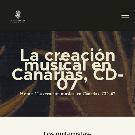
La creación
PREPARAR LA VISITA
musical en
Canarias, CD-
ACTIVIDADES
07
█
Home
La creación musical en Canarias, CD-07
EL MUSEO
COLECCIONES
Los guitarristas-