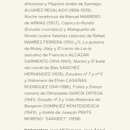
Añoranza y Plegaria árabe
de Santiago
ÁLVAREZ REGALADO (1896-1939),
ESPAÑOL
Noche tenebrosa
de Manuel MARRERO
de ARMAS (1907),
Capriccio-Rondó
(Estudio cromático) y
Malagueña de
Ronda
(
sobre falsetas clásicas
) de Rafael
RAMÍREZ FERRERA (1910-¿?),
La guitarra
de Mulay-Jilaly y
El canto de Lai-la
(estudio) de Francisco ALCÁZAR
SARMIENTO (1914-1993),
Nanita y El baile
del candil
de Blas SÁNCHEZ
HERNÁNDEZ (1935),
Estudios nº 7 y nº 5
y Habanera
de Efrén CASAÑAS
RODRÍGUEZ (1941-1986),
Folías y Danza
canaria
de Olímpiades GARCÍA ORTEGA
(1941),
Estudio nº 3 y Vals-Malambo
de
Benjamín DOMÍNUEZ MONTESDEOCA
(1949), y
Kokila
de Joaquín PRATS
MORENO “SANGEET” (1958).
Intérpretes:
José Mª Ramírez, José Ángel