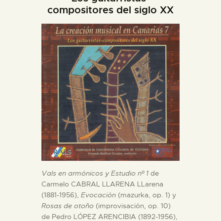
DIDÁCTICA
compositores del siglo XX
ESPAÑOL
PREPARAR LA VISITA
ACTIVIDADES
█
EL MUSEO
Vals en armónicos y Estudio nº 1
de
Carmelo CABRAL LLARENA LLarena
COLECCIONES
(1881-1956),
Evocación
(mazurka, op. 1) y
Rosas de otoño
(improvisación, op. 10)
DIDÁCTICA
de Pedro LÓPEZ ARENCIBIA (1892-1956),