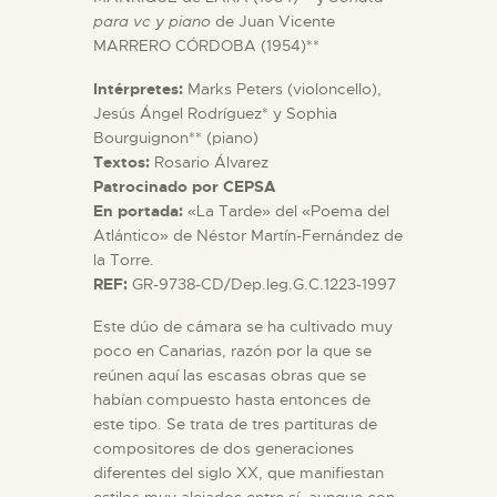
para vc y piano
de Juan Vicente
MARRERO CÓRDOBA (1954)**
ESPAÑOL
Intérpretes:
Marks Peters (violoncello),
Jesús Ángel Rodríguez* y Sophia
Bourguignon** (piano)
Textos:
Rosario Álvarez
Patrocinado por CEPSA
En portada:
«La Tarde» del «Poema del
Atlántico» de Néstor Martín-Fernández de
la Torre.
REF:
GR-9738-CD/Dep.leg.G.C.1223-1997
Este dúo de cámara se ha cultivado muy
poco en Canarias, razón por la que se
reúnen aquí las escasas obras que se
habían compuesto hasta entonces de
este tipo. Se trata de tres partituras de
compositores de dos generaciones
diferentes del siglo XX, que manifiestan