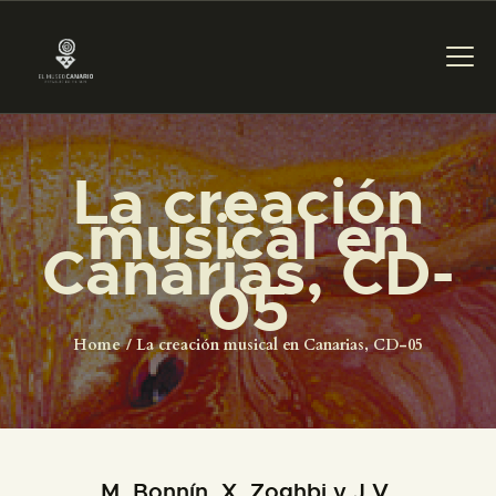
La creación
PREPARAR LA VISITA
musical en
Canarias, CD-
ACTIVIDADES
05
█
Home
La creación musical en Canarias, CD-05
EL MUSEO
COLECCIONES
M. Bonnín, X. Zoghbi y J.V.