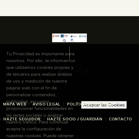
Tu Privacidad es importante para
nosotros. Por ello, te informamos
que utilizamos cookies propias y
de terceros para realizar análisis
de uso y medición de nuestra
página web con el fin de
personalizar contenidos,
publicidad, así como
MAPA WEB
AVISO LEGAL
POLÍTICA DE COOKIES
Aceptar las Cookies
proporcionar funcionalidades en
las redes sociales o analizar
HAZTE SEGUIDOR
HAZTE SOCIO / GUARDIÁN
CONTACTO
nuestro tráfico. Para continuar
acepta la configuración de
nuestras cookies. Puede obtener