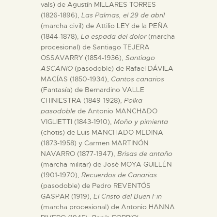
vals) de Agustín MILLARES TORRES
(1826-1896),
Las Palmas, el 29 de abril
ESPAÑOL
(marcha civil) de Attilio LEY de la PEÑA
(1844-1878),
La espada del dolor
(marcha
procesional) de Santiago TEJERA
OSSAVARRY (1854-1936),
Santiago
ASCANIO
(pasodoble) de Rafael DÁVILA
MACÍAS (1850-1934),
Cantos canarios
(Fantasía) de Bernardino VALLE
CHINIESTRA (1849-1928),
Polka-
pasodoble
de Antonio MANCHADO
VIGLIETTI (1843-1910),
Moño y pimienta
(chotis) de Luis MANCHADO MEDINA
(1873-1958) y Carmen MARTINÓN
NAVARRO (1877-1947),
Brisas de antaño
(marcha militar) de José MOYA GUILLÉN
(1901-1970),
Recuerdos de Canarias
(pasodoble) de Pedro REVENTÓS
GASPAR (1919),
El Cristo del Buen Fin
(marcha procesional) de Antonio HANNA