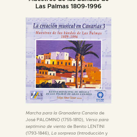
DIDÁCTICA
Las Palmas 1809-1996
ESPAÑOL
PREPARAR LA VISITA
ACTIVIDADES
█
EL MUSEO
Marcha para la Granadera Canaria
de
COLECCIONES
José PALOMINO (1755-1810),
Verso para
septimino de viento
de Benito LENTINI
(1793-1846),
La sorpresa
(Introducción y
DIDÁCTICA