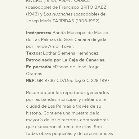
RIVERO (1945),
Pepín FORRIOL
(pasodoble) de Francisco BRITO BÁEZ
(1943) y
Los guanches
(pasodoble) de
Josep María TARRIDAS (1908-1992)
Intérpretes:
Banda Municipal de Música
de Las Palmas de Gran Canaria dirigida
por Felipe Amor Tovar.
Textos:
Lothar Siemens Hernández.
Patrocinado por La Caja de Canarias.
En portada:
«Risco» de José Jorge
Oramas
REF:
GR-9736-CD/Dep.leg.G.C.228-1997
Recorrido por los repertorios generados
por las bandas municipal y militar de la
ciudad de Las Palmas a través de su
historia. Contiene una muestra de la
mayoría de los directores-compositores
que estuvieron al frente de ellas. Son
todas obras pequeñas y de circunstancias