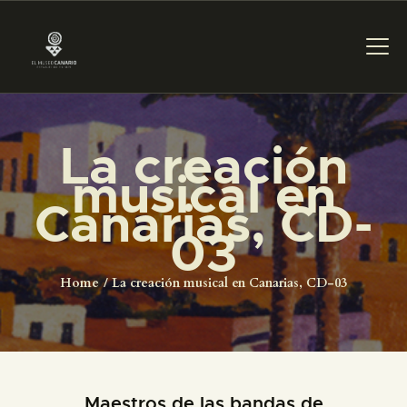
La creación
PREPARAR LA VISITA
musical en
Canarias, CD-
ACTIVIDADES
03
█
Home
La creación musical en Canarias, CD-03
EL MUSEO
COLECCIONES
Maestros de las bandas de