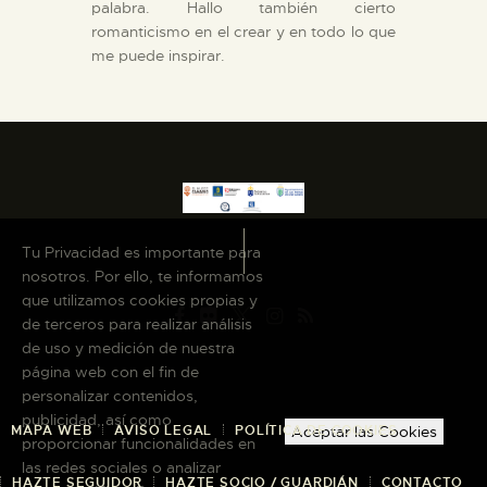
palabra. Hallo también cierto
romanticismo en el crear y en todo lo que
me puede inspirar.
Tu Privacidad es importante para
nosotros. Por ello, te informamos
que utilizamos cookies propias y
de terceros para realizar análisis
de uso y medición de nuestra
página web con el fin de
personalizar contenidos,
publicidad, así como
Aceptar las Cookies
MAPA WEB
AVISO LEGAL
POLÍTICA DE COOKIES
proporcionar funcionalidades en
las redes sociales o analizar
HAZTE SEGUIDOR
HAZTE SOCIO / GUARDIÁN
CONTACTO