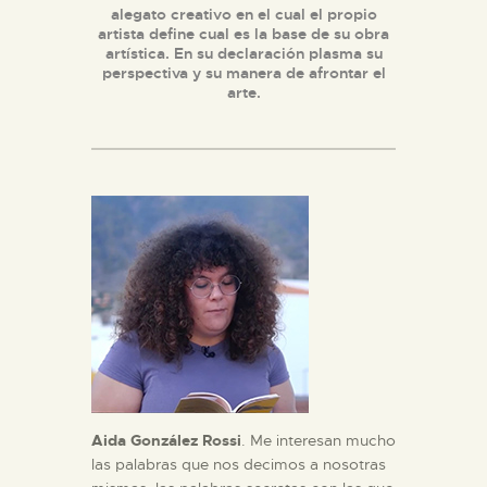
alegato creativo en el cual el propio
DIDÁCTICA
artista define cual es la base de su obra
artística. En su declaración plasma su
perspectiva y su manera de afrontar el
ESPAÑOL
arte.
PREPARAR LA VISITA
ACTIVIDADES
█
EL MUSEO
COLECCIONES
Aida González Rossi
. Me interesan mucho
las palabras que nos decimos a nosotras
DIDÁCTICA