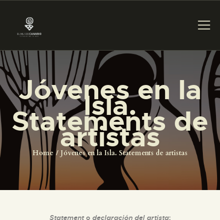
Jóvenes en la
PREPARAR LA VISITA
Isla.
Statements de
ACTIVIDADES
artistas
█
Home
Jóvenes en la Isla. Statements de artistas
EL MUSEO
COLECCIONES
Statement
o
declaración del artista
: