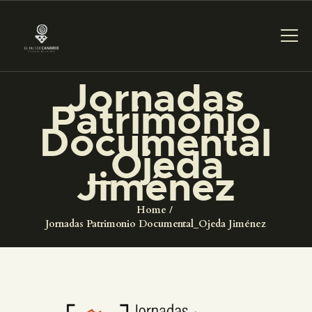
Jornadas
Patrimonio
PREPARAR LA VISITA
Documental
_Ojeda
ACTIVIDADES
Jiménez
█
Home
Jornadas Patrimonio Documental_Ojeda Jiménez
EL MUSEO
COLECCIONES