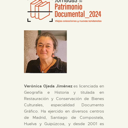
DIDÁCTICA
ESPAÑOL
PREPARAR LA VISITA
ACTIVIDADES
█
Verónica Ojeda Jiménez
es licenciada en
EL MUSEO
Geografía e Historia y titulada en
Restauración y Conservación de Bienes
Culturales, especialidad Documento
COLECCIONES
Gráfico. Ha ejercido en diversos centros
de Madrid, Santiago de Compostela,
Huelva y Guipúzcoa, y desde 2001 es
DIDÁCTICA