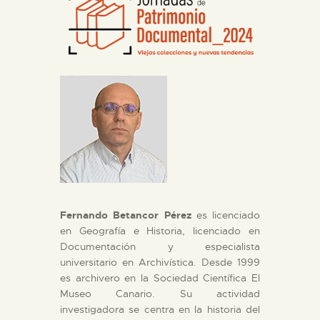
DIDÁCTICA
ESPAÑOL
PREPARAR LA VISITA
ACTIVIDADES
█
Fernando Betancor Pérez
es licenciado
EL MUSEO
en Geografía e Historia, licenciado en
Documentación y especialista
universitario en Archivística. Desde 1999
COLECCIONES
es archivero en la Sociedad Científica El
Museo Canario. Su actividad
investigadora se centra en la historia del
DIDÁCTICA