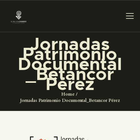
Jornadas
Patrimonio
PREPARAR LA VISITA
Documental
_Betancor
ACTIVIDADES
Pérez
█
Home
Jornadas Patrimonio Documental_Betancor Pérez
EL MUSEO
COLECCIONES