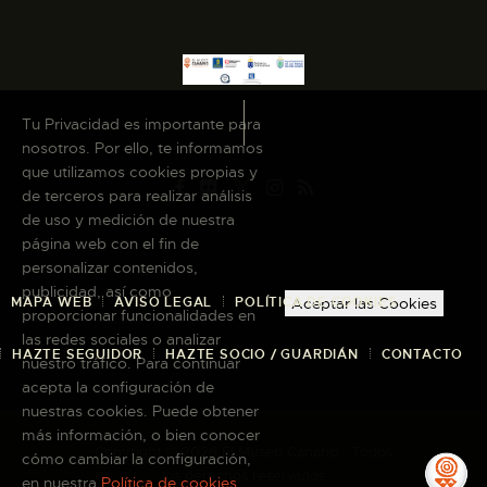
Tu Privacidad es importante para
nosotros. Por ello, te informamos
que utilizamos cookies propias y
de terceros para realizar análisis
de uso y medición de nuestra
página web con el fin de
personalizar contenidos,
publicidad, así como
MAPA WEB
AVISO LEGAL
POLÍTICA DE COOKIES
Aceptar las Cookies
proporcionar funcionalidades en
las redes sociales o analizar
HAZTE SEGUIDOR
HAZTE SOCIO / GUARDIÁN
CONTACTO
nuestro tráfico. Para continuar
acepta la configuración de
nuestras cookies. Puede obtener
más información, o bien conocer
Copyright © 2026 El Museo Canario · Todos
cómo cambiar la configuración,
los derechos reservados
en nuestra
Política de cookies