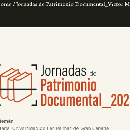
ome
Jornadas de Patrimonio Documental_Víctor M.
PREPARAR LA VISITA
ACTIVIDADES
█
EL MUSEO
COLECCIONES
DIDÁCTICA
ESPAÑOL
Alemán
itaria. Universidad de Las Palmas de Gran Canaria