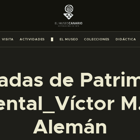
PREPARAR LA VISITA
ACTIVIDADES
 VISITA
ACTIVIDADES
█
EL MUSEO
COLECCIONES
DIDÁCTICA
█
EL MUSEO
adas de Patri
COLECCIONES
tal_Víctor M
DIDÁCTICA
Alemán
ESPAÑOL