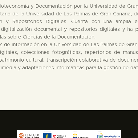
ioteconomía y Documentación por la Universidad de Gran
itaria de la Universidad de Las Palmas de Gran Canaria, do
n y Repositorios Digitales. Cuenta con una amplia e
 digitalización documental y repositorios digitales y h
das sobre Ciencias de la Documentación.
s de información en la Universidad de Las Palmas de Gran
digitales, colecciones fotográficas, repertorios de manus
patrimonio cultural, transcripción colaborativa de docum
timedia y adaptaciones informáticas para la gestión de dat