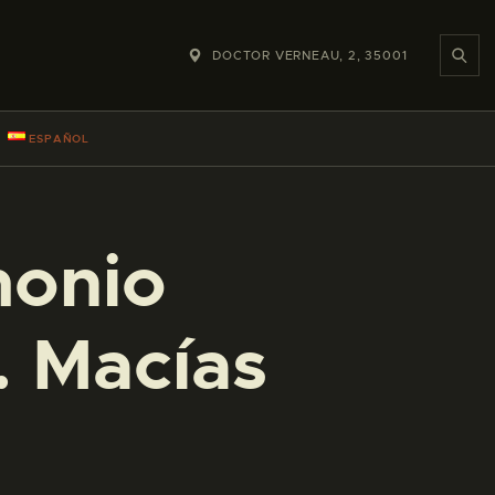
DOCTOR VERNEAU, 2, 35001
ESPAÑOL
monio
. Macías