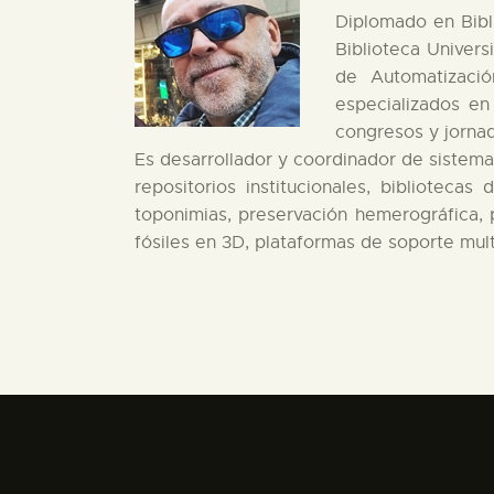
Diplomado en Bibl
Biblioteca Univers
de Automatizació
especializados en
congresos y jorna
Es desarrollador y coordinador de sistema
repositorios institucionales, bibliotecas 
toponimias, preservación hemerográfica, 
fósiles en 3D, plataformas de soporte mul