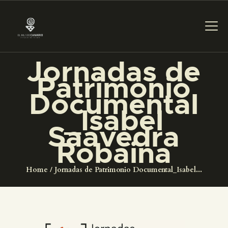
Jornadas de
Patrimonio
PREPARAR LA VISITA
Documental
_Isabel
ACTIVIDADES
Saavedra
Robaina
█
Home
Jornadas de Patrimonio Documental_Isabel...
EL MUSEO
COLECCIONES