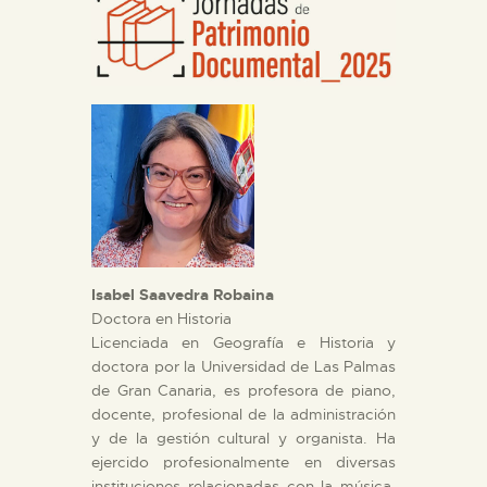
DIDÁCTICA
ESPAÑOL
PREPARAR LA VISITA
ACTIVIDADES
█
Isabel Saavedra Robaina
Doctora en Historia
Licenciada en Geografía e Historia y
EL MUSEO
doctora por la Universidad de Las Palmas
de Gran Canaria, es profesora de piano,
COLECCIONES
docente, profesional de la administración
y de la gestión cultural y organista. Ha
ejercido profesionalmente en diversas
DIDÁCTICA
instituciones relacionadas con la música,