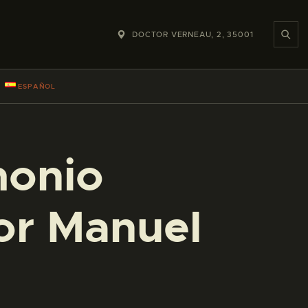
DOCTOR VERNEAU, 2, 35001
ESPAÑOL
monio
or Manuel