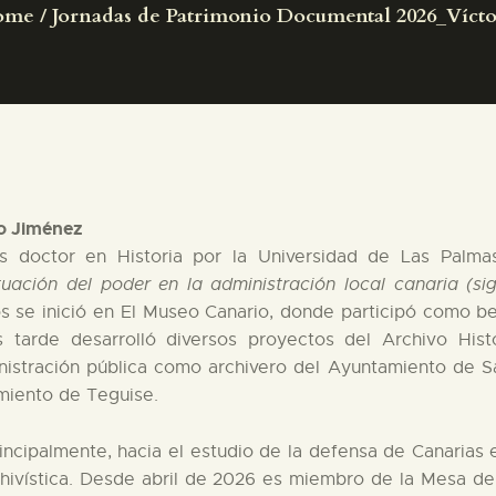
ome
Jornadas de Patrimonio Documental 2026_Víctor
PREPARAR LA VISITA
ACTIVIDADES
█
lo Jiménez
EL MUSEO
es doctor en Historia por la Universidad de Las Palm
tuación del poder en la administración local canaria (si
COLECCIONES
s se inició en El Museo Canario, donde participó como be
ás tarde desarrolló diversos proyectos del Archivo His
nistración pública como archivero del Ayuntamiento de Sa
DIDÁCTICA
miento de Teguise.
ESPAÑOL
incipalmente, hacia el estudio de la defensa de Canarias en
rchivística. Desde abril de 2026 es miembro de la Mesa d