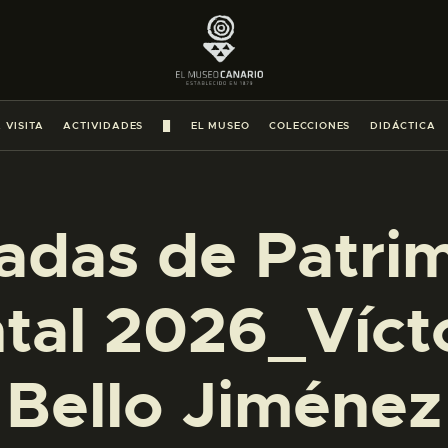
PREPARAR LA VISITA
ACTIVIDADES
 VISITA
ACTIVIDADES
█
EL MUSEO
COLECCIONES
DIDÁCTICA
█
EL MUSEO
adas de Patri
COLECCIONES
al 2026_Víct
DIDÁCTICA
Bello Jiménez
ESPAÑOL