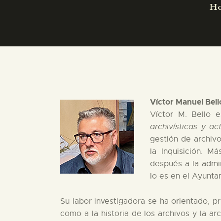
H
Víctor Manuel Bel
Víctor M. Bello 
archivísticas y ac
gestión de archivo
la Inquisición. M
después a la admi
lo es en el Ayunta
Su labor investigadora se ha orientado, pr
como a la historia de los archivos y la a