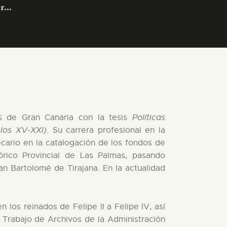
...
as de Gran Canaria con la tesis
Políticas
glos XV-XXI)
. Su carrera profesional en la
cario en la catalogación de los fondos de
tórico Provincial de Las Palmas, pasando
n Bartolomé de Tirajana. En la actualidad
 los reinados de Felipe II a Felipe IV, así
e Trabajo de Archivos de la Administración