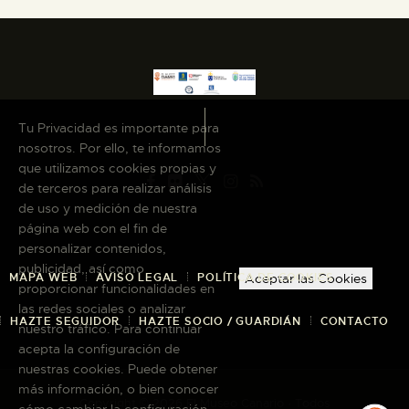
Tu Privacidad es importante para
nosotros. Por ello, te informamos
que utilizamos cookies propias y
de terceros para realizar análisis
de uso y medición de nuestra
página web con el fin de
personalizar contenidos,
publicidad, así como
MAPA WEB
AVISO LEGAL
POLÍTICA DE COOKIES
Aceptar las Cookies
proporcionar funcionalidades en
las redes sociales o analizar
HAZTE SEGUIDOR
HAZTE SOCIO / GUARDIÁN
CONTACTO
nuestro tráfico. Para continuar
acepta la configuración de
nuestras cookies. Puede obtener
más información, o bien conocer
Copyright © 2026 El Museo Canario · Todos