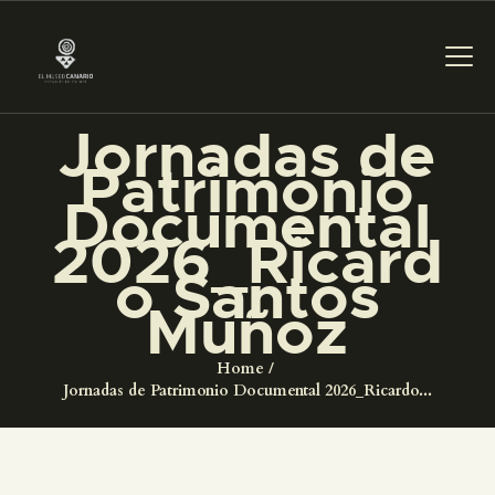
Jornadas de
Patrimonio
PREPARAR LA VISITA
Documental
2026_Ricard
ACTIVIDADES
o Santos
Muñoz
█
Home
EL MUSEO
Jornadas de Patrimonio Documental 2026_Ricardo...
COLECCIONES