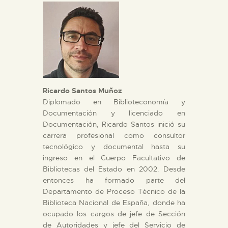
DIDÁCTICA
ESPAÑOL
PREPARAR LA VISITA
Ricardo Santos Muñoz
ACTIVIDADES
Diplomado en Biblioteconomía y
Documentación y licenciado en
Documentación, Ricardo Santos inició su
█
carrera profesional como consultor
tecnológico y documental hasta su
ingreso en el Cuerpo Facultativo de
EL MUSEO
Bibliotecas del Estado en 2002. Desde
entonces ha formado parte del
Departamento de Proceso Técnico de la
COLECCIONES
Biblioteca Nacional de España, donde ha
ocupado los cargos de jefe de Sección
DIDÁCTICA
de Autoridades y jefe del Servicio de