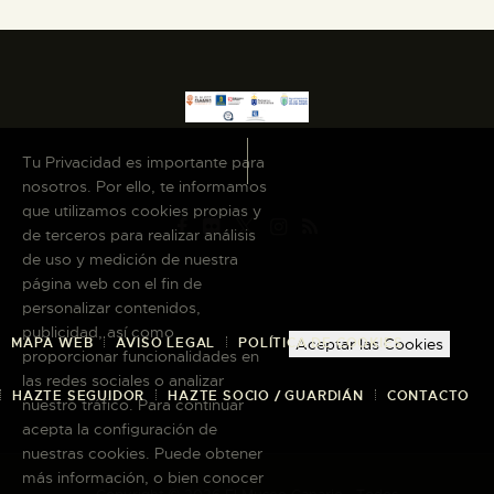
ESPAÑOL
Tu Privacidad es importante para
nosotros. Por ello, te informamos
que utilizamos cookies propias y
de terceros para realizar análisis
de uso y medición de nuestra
página web con el fin de
personalizar contenidos,
publicidad, así como
MAPA WEB
AVISO LEGAL
POLÍTICA DE COOKIES
Aceptar las Cookies
proporcionar funcionalidades en
las redes sociales o analizar
HAZTE SEGUIDOR
HAZTE SOCIO / GUARDIÁN
CONTACTO
nuestro tráfico. Para continuar
acepta la configuración de
nuestras cookies. Puede obtener
más información, o bien conocer