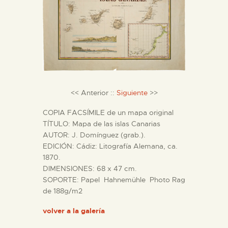
DIDÁCTICA
ESPAÑOL
PREPARAR LA VISITA
<< Anterior ::
Siguiente
>>
ACTIVIDADES
COPIA FACSÍMILE de un mapa original
TÍTULO: Mapa de las islas Canarias
█
AUTOR: J. Domínguez (grab.).
EDICIÓN: Cádiz: Litografía Alemana, ca.
1870.
EL MUSEO
DIMENSIONES: 68 x 47 cm.
SOPORTE: Papel Hahnemühle Photo Rag
de 188g/m2
COLECCIONES
volver a la galería
DIDÁCTICA