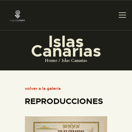
Islas
Canarias
PREPARAR LA VISITA
Home
Islas Canarias
ACTIVIDADES
█
volver a la galería
REPRODUCCIONES
EL MUSEO
COLECCIONES