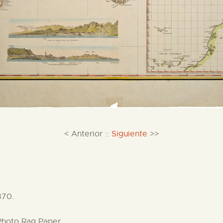
< Anterior ::
Siguiente
>>
870.
hoto Rag Paper