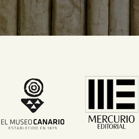
PREPARAR LA VISITA
ACTIVIDADES
█
EL MUSEO
COLECCIONES
DIDÁCTICA
ESPAÑOL