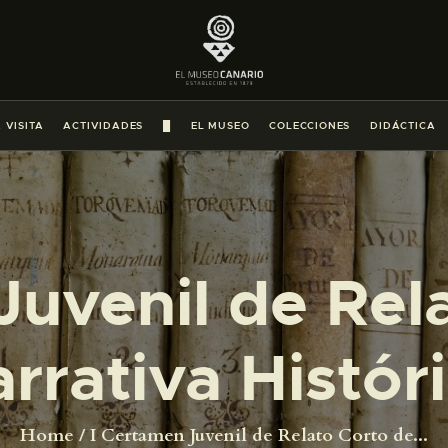
PREPARAR LA VISITA
ACTIVIDADES
 VISITA
ACTIVIDADES
█
EL MUSEO
COLECCIONES
DIDÁCTICA
█
EL MUSEO
Juvenil de Rel
COLECCIONES
DIDÁCTICA
rrativa Histór
ESPAÑOL
Home
I Certamen Juvenil de Relato Corto de...