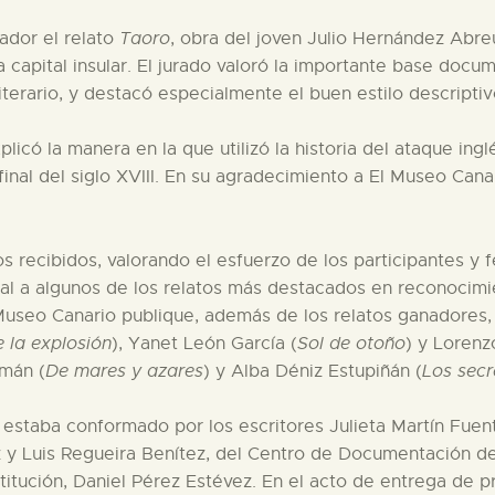
nador el relato
Taoro
, obra del joven Julio Hernández Abre
 capital insular. El jurado valoró la importante base docume
literario, y destacó especialmente el buen estilo descriptiv
icó la manera en la que utilizó la historia del ataque inglé
inal del siglo XVIII. En su agradecimiento a El Museo Canari
.
os recibidos, valorando el esfuerzo de los participantes y f
 a algunos de los relatos más destacados en reconocimient
Museo Canario publique, además de los relatos ganadores,
e la explosión
), Yanet León García (
Sol de otoño
) y Lorenzo
omán (
De mares y azares
) y Alba Déniz Estupiñán (
Los secre
, estaba conformado por los escritores Julieta Martín Fue
 y Luis Regueira Benítez, del Centro de Documentación d
institución, Daniel Pérez Estévez. En el acto de entrega de