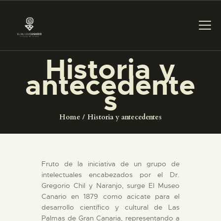
Historia y
antecedente
PREPARAR LA VISITA
s
ACTIVIDADES
Home
Historia y antecedentes
█
Fruto de la iniciativa de un grupo de
EL MUSEO
intelectuales encabezados por el Dr.
Gregorio Chil y Naranjo, surge El Museo
Canario en 1879 como acicate para el
COLECCIONES
desarrollo científico y cultural de Las
Palmas de Gran Canaria, representando a