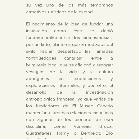
su vez uno de los más tempranos
DIDÁCTICA
atractivos turísticos de la ciudad.
ESPAÑOL
El nacimiento de la idea de fundar una
institución como ésta se debió
fundamentalmente a dos circunstancias:
PREPARAR LA VISITA
por un lado, el interés que a mediados del
siglo habían despertado las llamadas
“antigüedades canarias” entre la
ACTIVIDADES
burguesía local, que se aficionó a recoger
vestigios de la vida y la cultura
aborígenes en expediciones y
█
exploraciones informales; y por otro, el
desarrollo de la investigación
EL MUSEO
antropológica francesa, ya que varios de
los fundadores de El Museo Canario
mantenían estrechas relaciones científicas
COLECCIONES
con algunos de los pioneros de esta
disciplina, como Verneau, Broca,
Quatrefages, Hamy o Berthelot. Ello
DIDÁCTICA