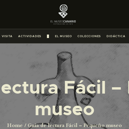
PREPARAR LA VISITA
ACTIVIDADES
 VISITA
ACTIVIDADES
█
EL MUSEO
COLECCIONES
DIDÁCTICA
█
EL MUSEO
lectura Fácil 
COLECCIONES
DIDÁCTICA
museo
ESPAÑOL
Home
Guía de lectura Fácil – Pequeño museo