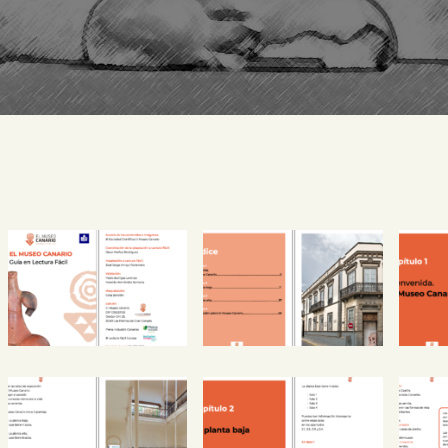
PREPARAR LA VISITA
ACTIVIDADES
█
EL MUSEO
COLECCIONES
DIDÁCTICA
ESPAÑOL