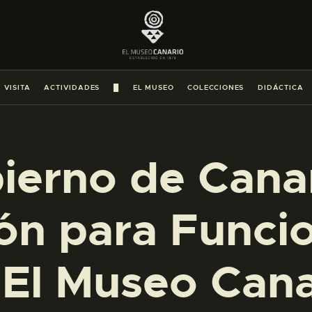
PREPARAR LA VISITA
ACTIVIDADES
 VISITA
ACTIVIDADES
█
EL MUSEO
COLECCIONES
DIDÁCTICA
█
EL MUSEO
ierno de Canar
COLECCIONES
ón para Funci
DIDÁCTICA
 El Museo Cana
ESPAÑOL