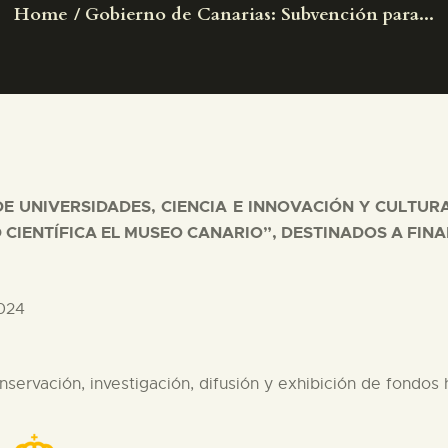
Home
Gobierno de Canarias: Subvención para...
PREPARAR LA VISITA
ACTIVIDADES
█
DE UNIVERSIDADES, CIENCIA E INNOVACIÓN Y CULTU
EL MUSEO
 CIENTÍFICA EL MUSEO CANARIO”, DESTINADOS A FIN
COLECCIONES
024
DIDÁCTICA
ervación, investigación, difusión y exhibición de fondos h
ESPAÑOL