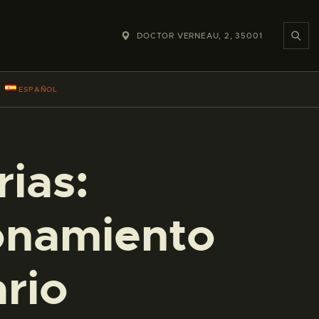
DOCTOR VERNEAU, 2, 35001
ESPAÑOL
ias:
onamiento
rio